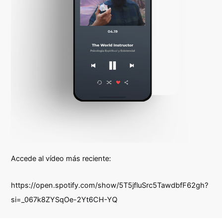
Accede al vídeo más reciente:
https://open.spotify.com/show/5T5jfluSrc5TawdbfF62gh?
si=_067k8ZYSqOe-2Yt6CH-YQ