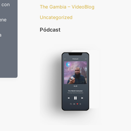
o con
The Gambia – VideoBlog
Uncategorized
ene
Pódcast
a