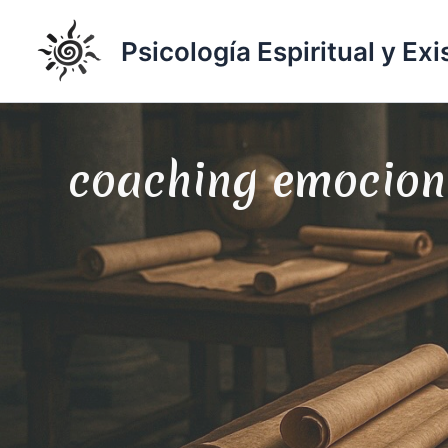
Ir
al
Psicología Espiritual y Exi
contenido
coaching emocion