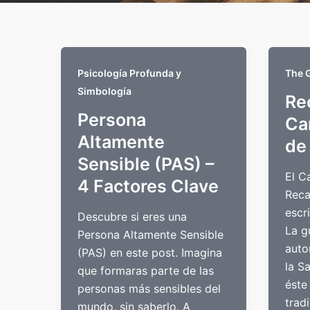
Psicología Profunda y
The 
Simbología
Rec
Persona
Ca
Altamente
de
Sensible (PAS) –
El C
4 Factores Clave
Reca
escr
Descubre si eres una
La g
Persona Altamente Sensible
auto
(PAS) en este post. Imagina
la S
que formaras parte de las
éste
personas más sensibles del
trad
mundo, sin saberlo. A