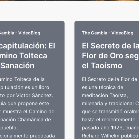
Gambia - VideoBlog
The Gambia - VideoBlog
apitulación: El
El Secreto de l
mino Tolteca
Flor de Oro se
 Sanación
el Taoísmo
amino Tolteca de la
El Secreto de la Flor de
pitulación es un libro
es una técnica de
ito por Victor Sánchez.
meditación Taoísta,
uía que propone éste
milenaria y tradicional C
r muestra el Camino de
que se transmitió oralm
anación Chamánica de
hasta el recientemente
 pueblo,
pasado año 1929, cuan
icionalmente practicada
Richard Wilhelm publicó