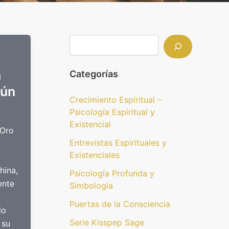
a
Categorías
gún
Crecimiento Espiritual –
Psicología Espiritual y
Existencial
 Oro
Entrevistas Espirituales y
Existenciales
hina,
Psicología Profunda y
ente
Simbología
Puertas de la Consciencia
do
Serie Kisspep Sage
 su