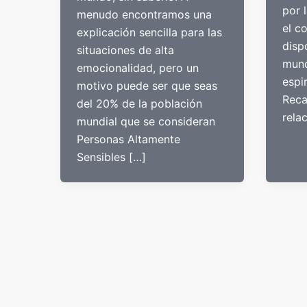
por 
menudo encontramos una
el c
explicación sencilla para las
disp
situaciones de alta
mund
emocionalidad, pero un
espir
motivo puede ser que seas
Reca
del 20% de la población
rela
mundial que se consideran
Personas Altamente
Sensibles […]