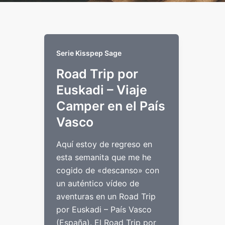
Serie Kisspep Sage
Road Trip por
Euskadi – Viaje
Camper en el País
Vasco
Aquí estoy de regreso en
esta semanita que me he
cogido de «descanso» con
un auténtico vídeo de
aventuras en un Road Trip
por Euskadi – País Vasco
(España). El Road Trip por