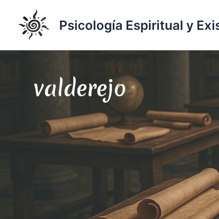
Ir
al
Psicología Espiritual y Exi
contenido
valderejo