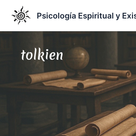
Ir
al
Psicología Espiritual y Exi
contenido
tolkien