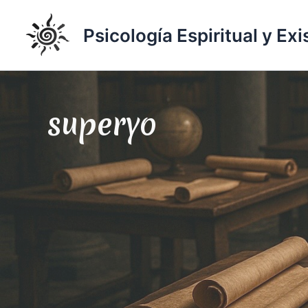
Ir
al
Psicología Espiritual y Exi
contenido
superyo