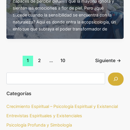
capaces de percibir detalles que la mayoría ignora y
sienten las emociones a flor de piel. Pero ¿qué
sucede cuando la sensibilidad se encuentra con la
naturaleza? Aquí es donde entra la ecopsicología, un
enfoque que subraya el poder transformador de
1
2
…
10
Siguiente
→
Categorías
Crecimiento Espiritual – Psicología Espiritual y Existencial
Entrevistas Espirituales y Existenciales
Psicología Profunda y Simbología