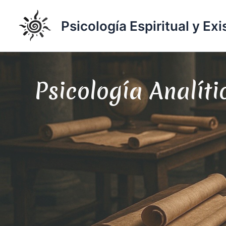
Ir
al
Psicología Espiritual y Exi
contenido
Psicología Analíti