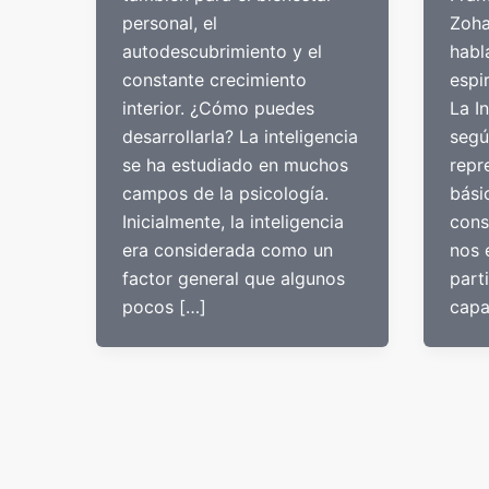
personal, el
Zoha
autodescubrimiento y el
habl
constante crecimiento
espi
interior. ¿Cómo puedes
La In
desarrollarla? La inteligencia
segú
se ha estudiado en muchos
repr
campos de la psicología.
bási
Inicialmente, la inteligencia
cons
era considerada como un
nos 
factor general que algunos
part
pocos […]
capa