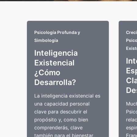
Psicología Profunda y
Creci
Simbología
Psico
Exist
Inteligencia
Int
Existencial
Esp
¿Cómo
Cl
Desarrolla?
De
La inteligencia existencial es
una capacidad personal
Much
clave para descubrir el
Psic
propósito y, como bien
rela
comprenderás, clave
espi
también para el bienestar
Fran