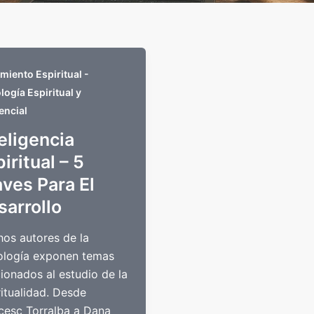
miento Espiritual -
logía Espiritual y
encial
eligencia
iritual – 5
aves Para El
sarrollo
os autores de la
ología exponen temas
cionados al estudio de la
ritualidad. Desde
cesc Torralba a Dana