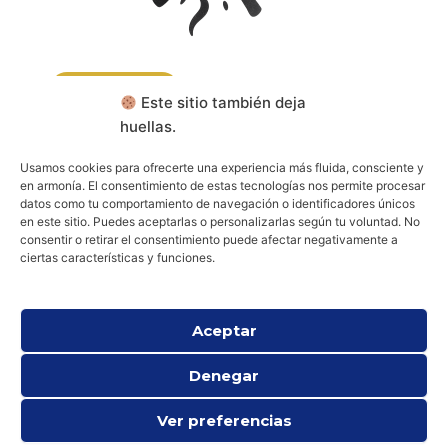
CONTACTA
Este sitio también deja
huellas.
RESERVA TU CONSULTA
Usamos cookies para ofrecerte una experiencia más fluida, consciente y
en armonía. El consentimiento de estas tecnologías nos permite procesar
datos como tu comportamiento de navegación o identificadores únicos
Aviso legal
Política de cookies (UE)
en este sitio. Puedes aceptarlas o personalizarlas según tu voluntad. No
Política de privacidad
consentir o retirar el consentimiento puede afectar negativamente a
ciertas características y funciones.
Aceptar
Denegar
Ver preferencias
Todos los derechos © 2026 Psicología Espiritual y Existencial