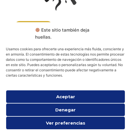
CONTACTA
Este sitio también deja
huellas.
RESERVA TU CONSULTA
Usamos cookies para ofrecerte una experiencia más fluida, consciente y
en armonía. El consentimiento de estas tecnologías nos permite procesar
datos como tu comportamiento de navegación o identificadores únicos
Aviso legal
Política de cookies (UE)
en este sitio. Puedes aceptarlas o personalizarlas según tu voluntad. No
Política de privacidad
consentir o retirar el consentimiento puede afectar negativamente a
ciertas características y funciones.
Aceptar
Denegar
Ver preferencias
Todos los derechos © 2026 Psicología Espiritual y Existencial