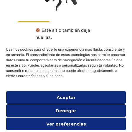
CONTACTA
Este sitio también deja
huellas.
RESERVA TU CONSULTA
Usamos cookies para ofrecerte una experiencia más fluida, consciente y
en armonía. El consentimiento de estas tecnologías nos permite procesar
datos como tu comportamiento de navegación o identificadores únicos
Aviso legal
Política de cookies (UE)
en este sitio. Puedes aceptarlas o personalizarlas según tu voluntad. No
Política de privacidad
consentir o retirar el consentimiento puede afectar negativamente a
ciertas características y funciones.
Aceptar
Denegar
Ver preferencias
Todos los derechos © 2026 Psicología Espiritual y Existencial