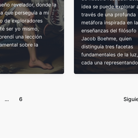
ueño revelador, donde la
idea se puede explorar 
ia que perseguía a mi
través de una profunda
o de exploradores
metáfora inspirada en l
lté ser yo mismo,
enseñanzas del filósofo
rendí una lección
Jacob Boehme, quien
amental sobre la
distinguía tres facetas
fundamentales de la luz,
cada una representando
…
6
Sigui