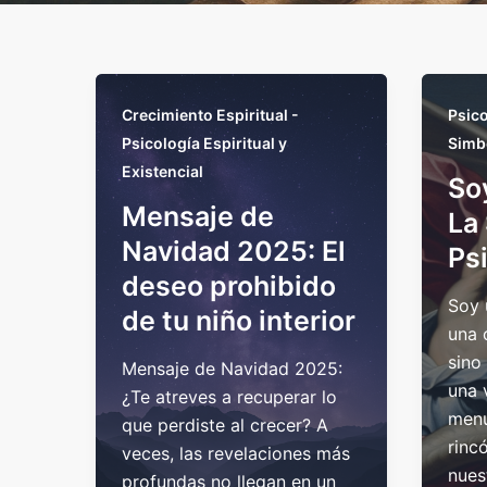
Crecimiento Espiritual -
Psico
Psicología Espiritual y
Simb
Existencial
So
Mensaje de
La
Navidad 2025: El
Ps
deseo prohibido
Soy 
de tu niño interior
una 
sino
Mensaje de Navidad 2025:
una 
¿Te atreves a recuperar lo
menu
que perdiste al crecer? A
rinc
veces, las revelaciones más
nues
profundas no llegan en un