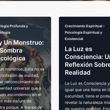
logía Profunda y
Crecimiento Espiritual -
ología
Psicología Espiritual y
Existencial
y Un Monstruo:
La Luz es
 Sombra
Consciencia: U
icológica
Reflexión Sobre
un monstruo. Esta no es
Realidad
confesión de maldad,
 el reconocimiento de
La Luz es Consciencia y,
verdad universal que a
igual que una llama en l
do escondemos en el
oscuridad, tiene el pode
ón más oscuro de
revelar la naturaleza m
tra psique. A través de
de nuestra realidad. Est