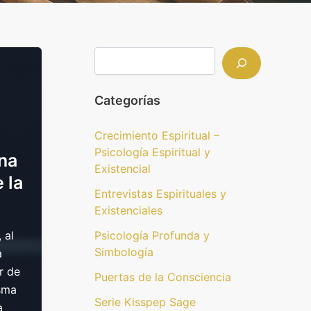
Categorías
Crecimiento Espiritual –
Psicología Espiritual y
na
Existencial
 la
Entrevistas Espirituales y
Existenciales
 al
Psicología Profunda y
Simbología
a
r de
Puertas de la Consciencia
isma
Serie Kisspep Sage
a