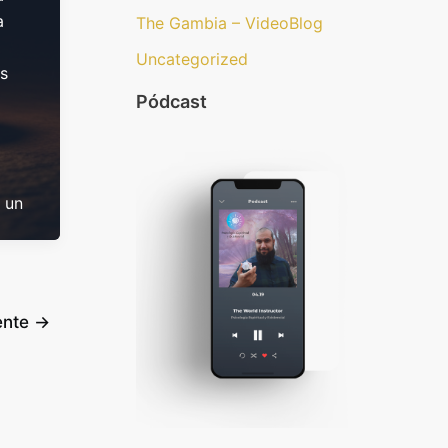
a
The Gambia – VideoBlog
Uncategorized
as
Pódcast
 un
ente
→