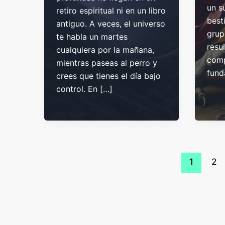
un s
retiro espiritual ni en un libro
best
antiguo. A veces, el universo
grup
te habla un martes
resu
cualquiera por la mañana,
comp
mientras paseas al perro y
fund
crees que tienes el día bajo
control. En […]
1
2