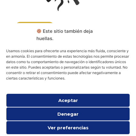
CONTACTA
Este sitio también deja
huellas.
RESERVA TU CONSULTA
Usamos cookies para ofrecerte una experiencia más fluida, consciente y
en armonía. El consentimiento de estas tecnologías nos permite procesar
datos como tu comportamiento de navegación o identificadores únicos
Aviso legal
Política de cookies (UE)
en este sitio. Puedes aceptarlas o personalizarlas según tu voluntad. No
Política de privacidad
consentir o retirar el consentimiento puede afectar negativamente a
ciertas características y funciones.
Aceptar
Denegar
Ver preferencias
Todos los derechos © 2026 Psicología Espiritual y Existencial