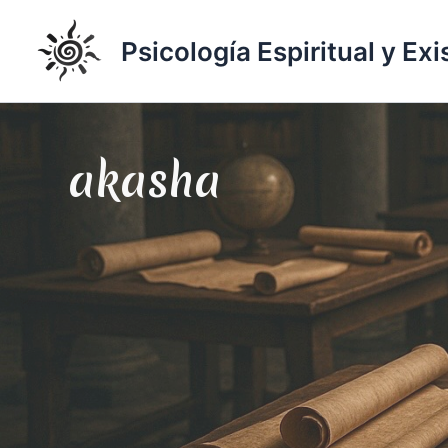
Ir
al
Psicología Espiritual y Exi
contenido
akasha