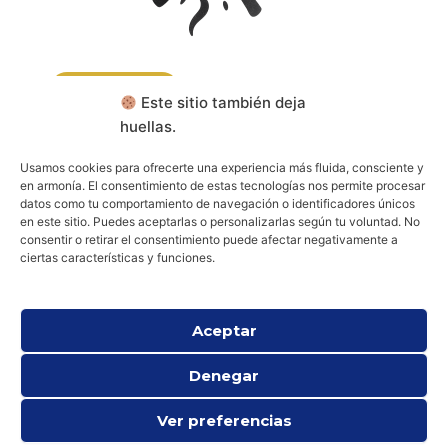
CONTACTA
Este sitio también deja
huellas.
RESERVA TU CONSULTA
Usamos cookies para ofrecerte una experiencia más fluida, consciente y
en armonía. El consentimiento de estas tecnologías nos permite procesar
datos como tu comportamiento de navegación o identificadores únicos
Aviso legal
Política de cookies (UE)
en este sitio. Puedes aceptarlas o personalizarlas según tu voluntad. No
Política de privacidad
consentir o retirar el consentimiento puede afectar negativamente a
ciertas características y funciones.
Aceptar
Denegar
Ver preferencias
Todos los derechos © 2026 Psicología Espiritual y Existencial