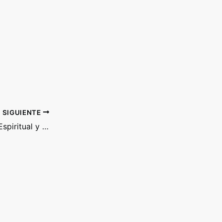
SIGUIENTE
La Aceptación Según la Psicología Espiritual y Existencial