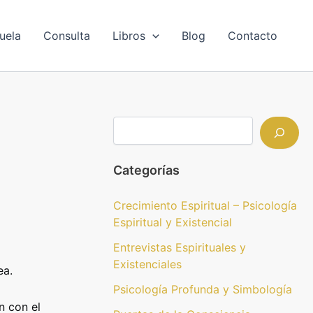
B
u
s
uela
Consulta
Libros
Blog
Contacto
c
a
r
Categorías
Crecimiento Espiritual – Psicología
Espiritual y Existencial
Entrevistas Espirituales y
Existenciales
ea.
Psicología Profunda y Simbología
n con el