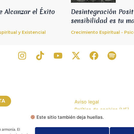
e Alcanzar el Éxito
Desintegración Posit
sensibilidad es tu m
piritual y Existencial
Crecimiento Espiritual - Psic
TA
Aviso legal
Política de cookies (UE)
Este sitio también deja huellas.
Política de privacidad
 TU CONSULTA
 armonía. El