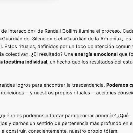
 de interacción» de Randall Collins ilumina el proceso
.
Cada
«Guardián del Silencio» o el «Guardián de la Armonía»
, lo
l.
Estos rituales, definidos por un foco de atención común 
ia colectiva»
. ¿El resultado?
Una
energía emocional
que fo
autoestima individual
, un hecho que los resultados del estu
randes logros para encontrar la trascendencia.
Podemos c
ntenciones— y nuestros propios rituales —acciones consci
s, ¿qué roles podemos adoptar para generar armonía?
¿Qué
ulos y darnos un sentido de pertenencia más profundo en e
 a construir, conscientemente, nuestro propio tótem.