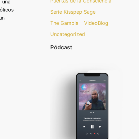
Puertas de la Consciencia
o una
ólicos
Serie Kisspep Sage
 un
The Gambia – VideoBlog
Uncategorized
Pódcast