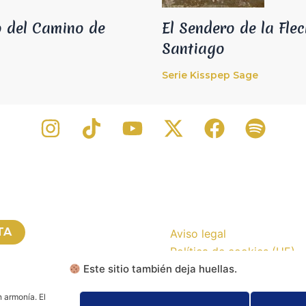
o del Camino de
El Sendero de la Fle
Santiago
Serie Kisspep Sage
TA
Aviso legal
Política de cookies (UE)
Este sitio también deja huellas.
Política de privacidad
 TU CONSULTA
 armonía. El