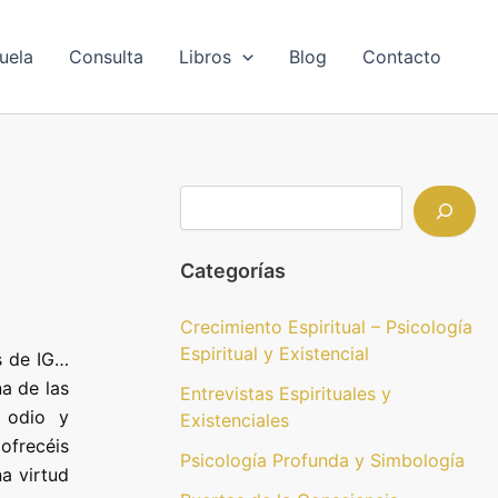
B
u
s
uela
Consulta
Libros
Blog
Contacto
c
a
r
Categorías
Crecimiento Espiritual – Psicología
Espiritual y Existencial
s de IG…
a de las
Entrevistas Espirituales y
 odio y
Existenciales
ofrecéis
Psicología Profunda y Simbología
a virtud